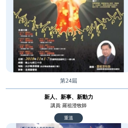
第24屆
新人、新事、新動力
講員: 羅祖澄牧師
重溫