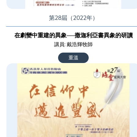
第28屆（2022年）
在劇變中重建的異象──撒迦利亞書異象的研讀
講員: 戴浩輝牧師
重溫