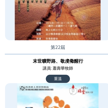
第22屆
末世曠野路、敬虔儆醒行
講員: 蕭壽華牧師
重溫