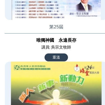
第25屆
唯獨神國 永遠長存
講員: 吳宗文牧師
重溫