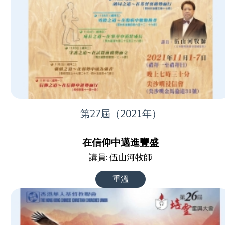
第27屆（2021年）
在信仰中邁進豐盛
講員: 伍山河牧師
重溫