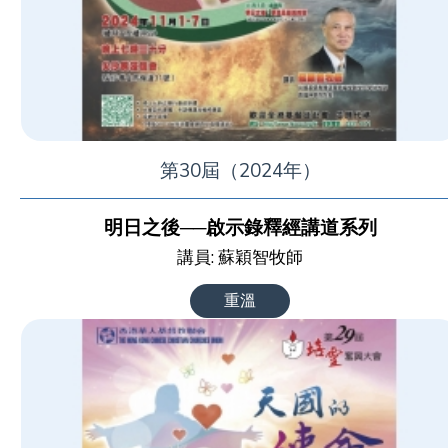
第30屆（2024年）
明日之後──啟示錄釋經講道系列
講員: 蘇穎智牧師
重溫