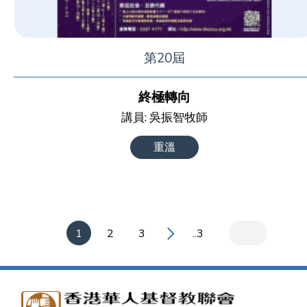
第20屆
終極轉向
講員: 吳振智牧師
重溫
1
2
3
..3