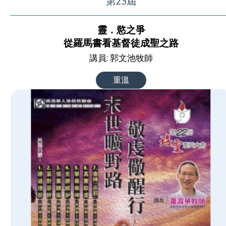
第23屆
靈．慾之爭
從羅馬書看基督徒成聖之路
講員: 郭文池牧師
重溫