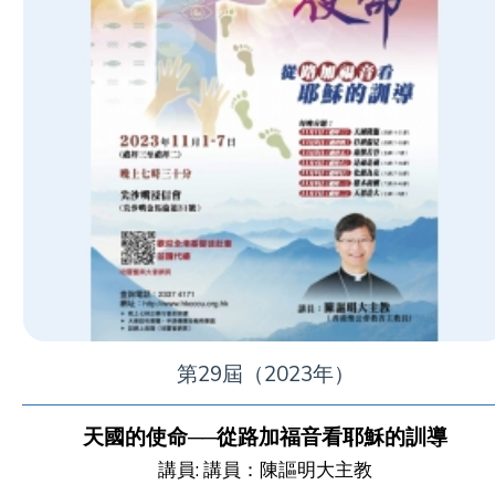
第29屆（2023年）
天國的使命──從路加福音看耶穌的訓導
講員: 講員：陳謳明大主教