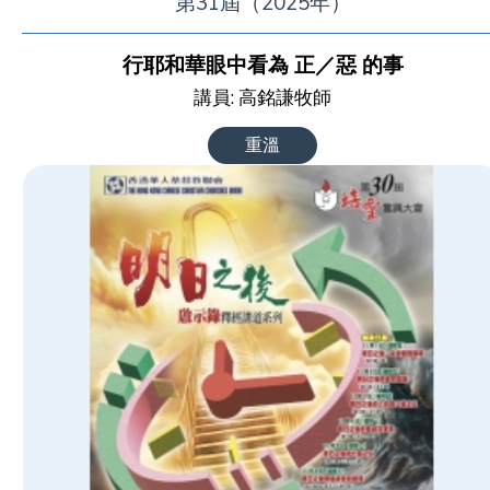
第31屆（2025年）
行耶和華眼中看為 正／惡 的事
講員: 高銘謙牧師
重溫