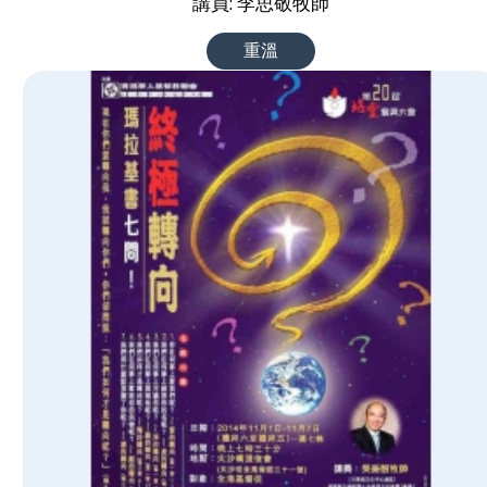
講員: 李思敬牧師
重溫