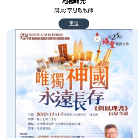
地極曙光
講員: 李思敬牧師
重溫