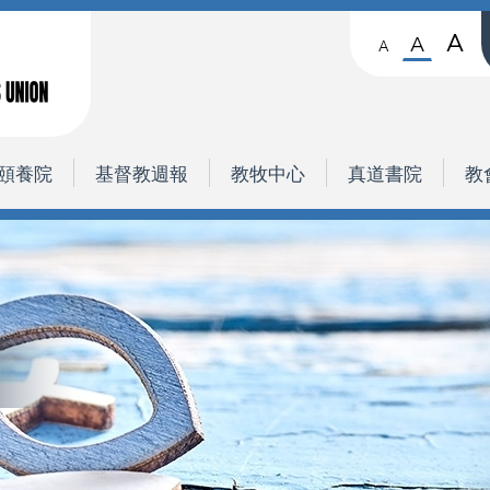
A
A
A
頤養院
基督教週報
教牧中心
真道書院
教