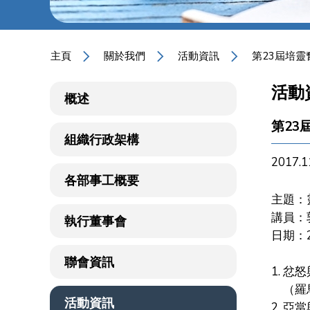
主頁
關於我們
活動資訊
第23屆培靈
活動
概述
第23
組織行政架構
2017.1
各部事工概要
主題：
講員：
執行董事會
日期：2
聯會資訊
1. 忿
（羅馬
活動資訊
2. 亞