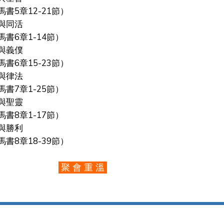
書5章12-21節）
死與同活
書6章1-14節）
奴與義僕
書6章15-23節）
慾與律法
書7章1-25節）
體與聖靈
書8章1-17節）
息與勝利
書8章18-39節）
聚 會 重 溫