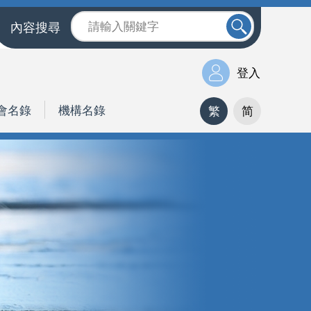
內容搜尋
登入
會名錄
機構名錄
繁
简