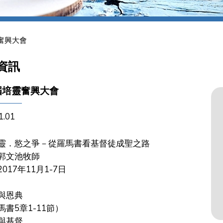
奮興大會
資訊
屆培靈奮興大會
1.01
靈．慾之爭－從羅馬書看基督徒成聖之路
郭文池牧師
017年11月1-7日
怒與恩典
書5章1-11節）
當與基督