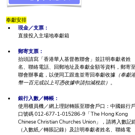
奉獻安排
現金／支票：
直接投入主場地奉獻箱
郵寄支票：
抬頭請寫「香港華人基督教聯會」並註明奉獻者姓
名、聯絡電話、回郵地址及奉獻金額等資料，郵寄
聯會辦事處，以便同工跟進並寄回奉獻收據
（奉獻
幣一百元或以上可憑收據申請扣減稅款）
。
銀行入數／轉帳：
使用櫃員機／網上理財轉賬至聯會戶口：中國銀行
口號碼 012-677-1-015286-9「The Hong Kong
Chinese Christian Churches Union」，請將入數記
（入數紙／轉賬記錄）及註明奉獻者姓名、聯絡電