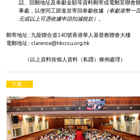
話、回郵地址及奉獻金額等資料郵寄或電郵至聯會
事處，以便同工跟進並寄回奉獻收據
（奉獻港幣一
元或以上可憑收據申請扣減稅款）
。
郵寄地址 : 九龍聯合道140號香港華人基督教聯會大樓
電郵地址 :
clarence@hkcccu.org.hk
（以上資料按個人資料（私隱）條例處理）
下載：