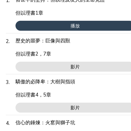
1.
但以理書1章
播放
歷史的噩夢：巨像與四獸
2.
但以理書2，7章
影片
驕傲的必降卑：大樹與指頭
3.
但以理書4，5章
影片
信心的錘煉：火窰與獅子坑
4.