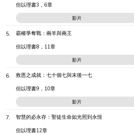
但以理書3，6章
影片
霸權爭奪戰：兩羊與兩王
5.
但以理書8，11章
影片
救恩之成就：七十個七與末後一七
6.
但以理書9，10章
影片
智慧的必永存：聖徒生命如光照到永恆
7.
但以理書12章