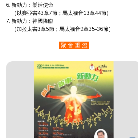
6. 新動力：樂活使命
（以賽亞書43章7節；馬太福音13章44節）
7. 新動力：神國降臨
（加拉太書3章5節；馬太福音9章35-36節）
聚 會 重 溫