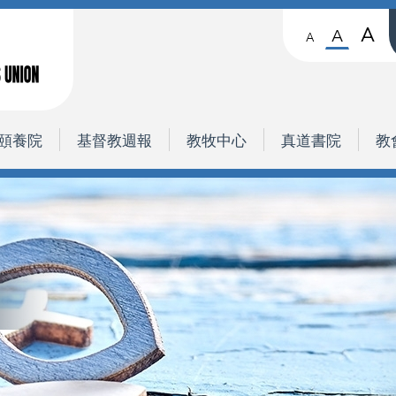
A
A
A
頤養院
基督教週報
教牧中心
真道書院
教