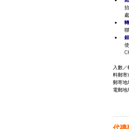
郵
轉
聯
銀
使
C
入數／
料郵寄
郵寄地
電郵地址
代禱