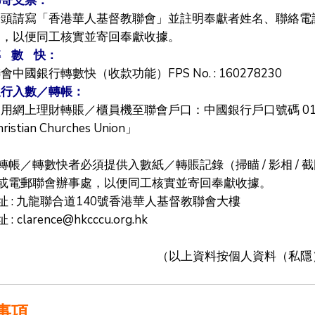
寄支票：
抬頭請寫「香港華人基督教聯會」並註明奉獻者姓名、聯絡電
處，以便同工核實並寄回奉獻收據。
 數 快：
會中國銀行轉數快（收款功能）FPS No. : 160278230
行入數／轉帳：
用網上理財轉賬／櫃員機至聯會戶口：中國銀行戶口號碼 012-677-1-
hristian Churches Union」
轉帳／轉數快者必須提供入數紙／轉賬記錄（掃瞄 / 影相 /
或電郵聯會辦事處，以便同工核實並寄回奉獻收據。
址 : 九龍聯合道140號香港華人基督教聯會大樓
 :
clarence@hkcccu.org.hk
（以上資料按個人資料（私隱
事項