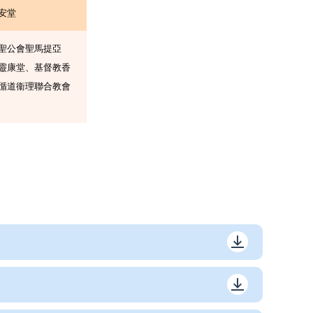
安堂
聖公會聖馬提亞
靈康堂、基督教香
循道衞理聯合教會