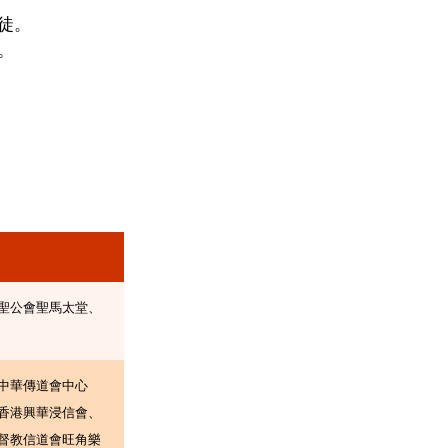
徒。
。
聖公會聖馬太堂、
中華傳道會中心
香港興華浸信會、
督教信道會旺角樂