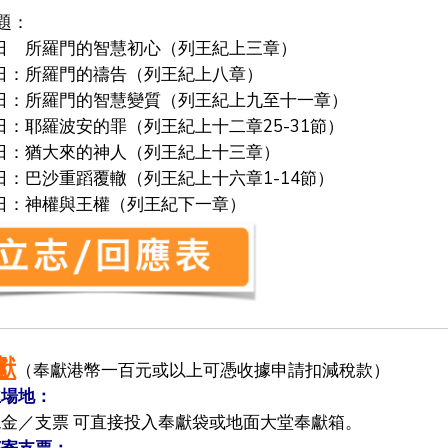
題：
1日 所羅門的智慧初心（列王紀上三章）
2日：所羅門的禱告（列王紀上八章）
3日：所羅門的智慧變質（列王紀上九至十一章）
4日：耶羅波安的罪（列王紀上十二章25-31節）
5日：猶大來的神人（列王紀上十三章）
6日：巴沙重蹈覆轍（列王紀上十六章1-14節）
7日：神權與王權（列王紀下一章）
獻
（奉獻港幣一百元或以上可憑收據申請扣減稅款）
場地：
現金／支票 可直接投入奉獻袋或地面大堂奉獻箱。