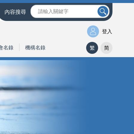
內容搜尋
登入
會名錄
機構名錄
繁
简