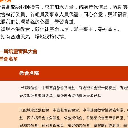
講員高銘謙牧師禱告，求主加添力量，傳講時代信息，激勵信
大會執行委員、各組員及事奉人員代禱，同心合意，興旺福音
主賜我們飢渴慕義的心靈，學習真道。
主復興本港教會，願信徒靈命成長，愛主事主，榮神益人。
會期有合適天氣、場地設施代禱。
一屆培靈奮興大會
堂會名單
教會名稱
上環浸信會、中華基督教會基灣堂、香港聖公會聖士提反堂、香港
香港聖公會聖雅各堂、基督教香港信義會香港仔堂
九龍城潮語浸信會、中國基督徒會堂、中華基督教會望覺協和堂、
堂、四方福音會大角咀堂、佐敦浸信會、香港聖公會聖巴拿巴堂、
恩潮浸信會、神召會保羅堂、茶果嶺浸信會、基督教仁愛教會、基