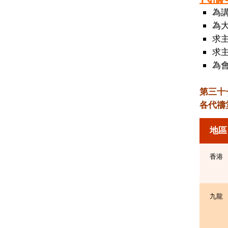
為
為
求
求
為
第三十
各代禱
地區
香港
九龍