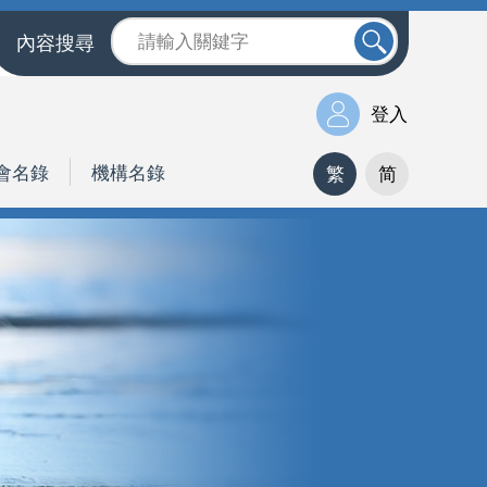
內容搜尋
登入
會名錄
機構名錄
繁
简