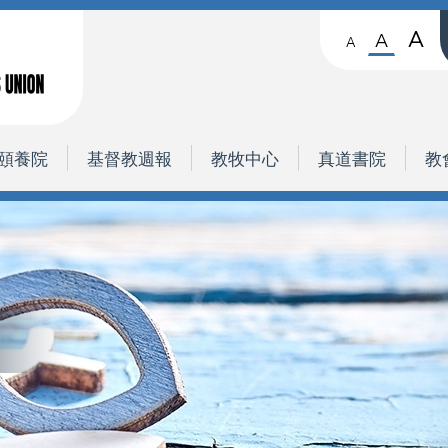
A
A
A
頤養院
基督教週報
教牧中心
真道書院
教