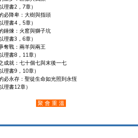
理書2，7章）
驕傲的必降卑：大樹與指頭
理書4，5章）
信心的錘煉：火窰與獅子坑
理書3，6章）
霸權爭奪戰：兩羊與兩王
理書8，11章）
救恩之成就：七十個七與末後一七
理書9，10章）
智慧的必永存：聖徒生命如光照到永恆
理書12章）
聚 會 重 溫