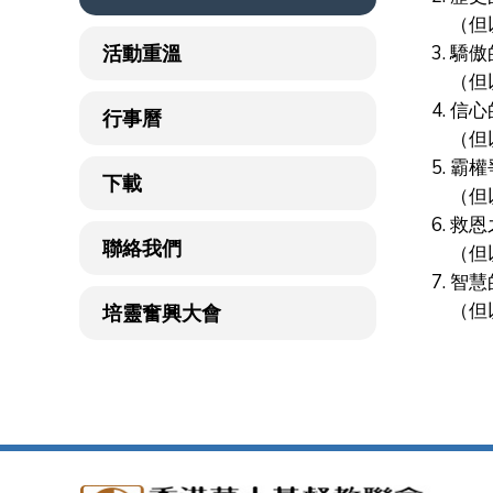
（但以
活動重溫
3. 
（但以
4. 
行事曆
（但以
5. 
下載
（但以
6. 
聯絡我們
（但以
7. 
（但以
培靈奮興大會