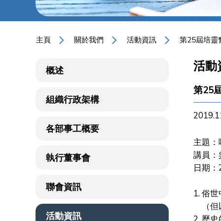
主頁
關於我們
活動資訊
第25屆培靈
活動
概述
第25
組織行政架構
2019.1
各部事工概要
主題：
講員：
執行董事會
日期：2
聯會資訊
1. 
（但以
活動資訊
2. 