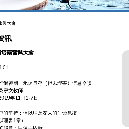
奮興大會
資訊
屆培靈奮興大會
1.01
唯
獨神國 永遠長存（但以理書）信息今讀
吳宗文牧師
019年11月1-7日
俗世中的堅持：但以理及友人的生命見證
理書1章）
歷史的噩夢：巨像與四獸