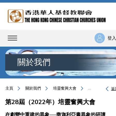
登
關於我們
主頁
關於我們
培靈奮興大會
在劇變中重建的
返
第28屆（2022年）培靈奮興大會
在劇變中重建的異象──撒迦利亞書異象的研讀