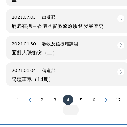
2021.07.03
出版部
痌瘝在抱－香港基督教醫療服務發展歷史
2021.01.30
教牧及信徒培訓組
面對人際衝突（二）
2021.01.04
傳道部
講壇事奉（14期）
1..
2
3
4
5
6
..12