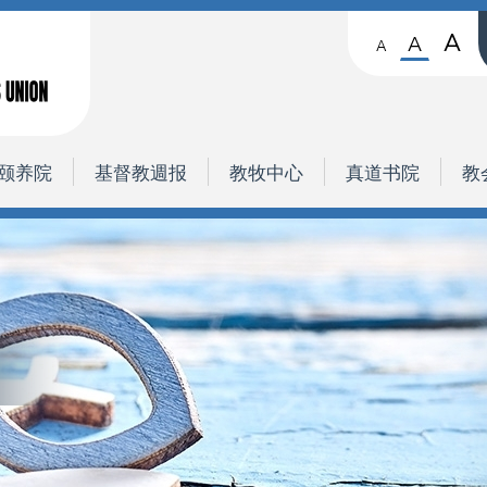
A
A
A
颐养院
基督教週报
教牧中心
真道书院
教