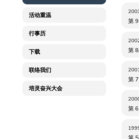
2003
活动重温
第 
行事历
2002
第 
下载
联络我们
2001
第 
培灵奋兴大会
2000
第 
1999
第 