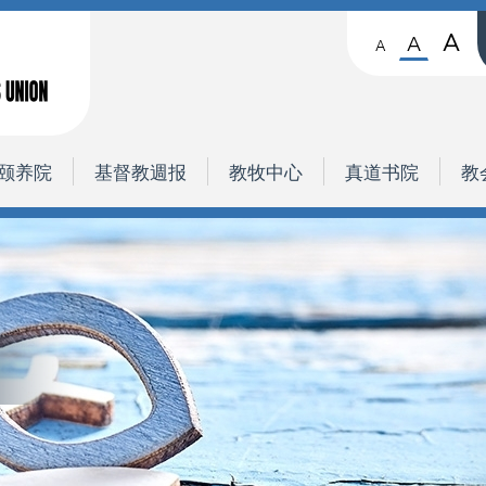
A
A
A
颐养院
基督教週报
教牧中心
真道书院
教