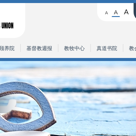
A
A
A
颐养院
基督教週报
教牧中心
真道书院
教