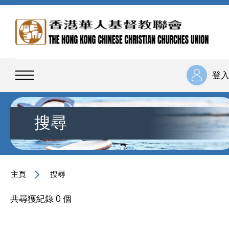
登
搜尋
主頁
搜尋
共尋獲紀錄 0 個