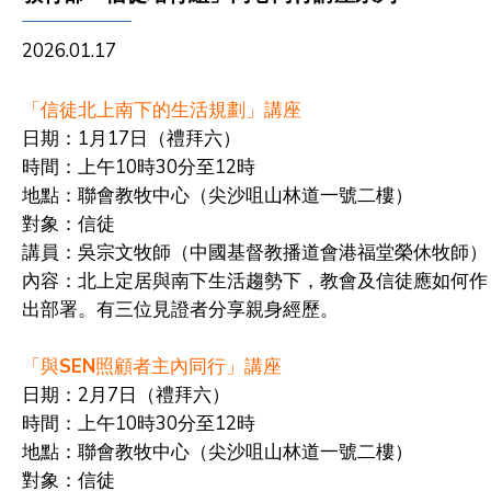
2026.01.17
「信徒北上南下的生活規劃」講座
日期：
1
月
17
日（禮拜六）
時間：上午10時30分至12時
地點：聯會教牧中心（尖沙咀山林道一號二樓）
對象：信徒
講員：吳宗文牧師（中國基督教播道會港福堂
榮休牧師
）
內容：北上定居與南下生活趨勢下，教會及信徒應如何作
出部署。有三位見證者分享親身經歷。
SEN
「與
照顧者主內同行」講座
日期：
2
月
7
日（禮拜六）
時間：上午10時30分至12時
地點：聯會教牧中心（尖沙咀山林道一號二樓）
對象：信徒