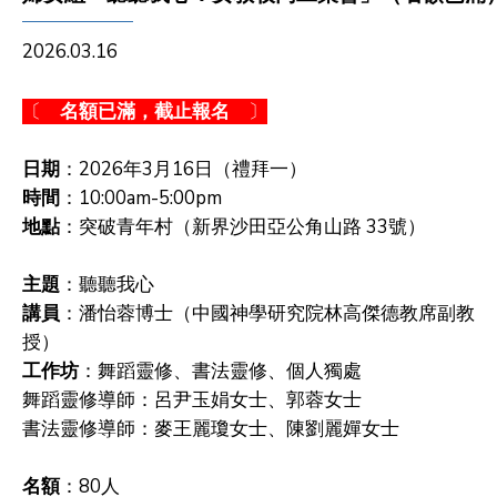
2026.03.16
〔
名額已滿，截止報名
〕
日期
：2026年3月16日（禮拜一）
時間
：10:00am-5:00pm
地點
：突破青年村（新界沙田亞公角山路 33號）
主題
：聽聽我心
講員
：潘怡蓉博士（中國神學研究院林高傑德教席副教
授）
工作坊
：舞蹈靈修、書法靈修、個人獨處
舞蹈靈修導師：呂尹玉娟女士、郭蓉女士
書法靈修導師：麥王麗瓊女士、陳劉麗嬋女士
名額
：80人