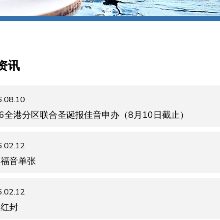
资讯
.08.10
26全港分区联合圣诞报佳音申办（8月10日截止）
.02.12
春福音单张
.02.12
春红封