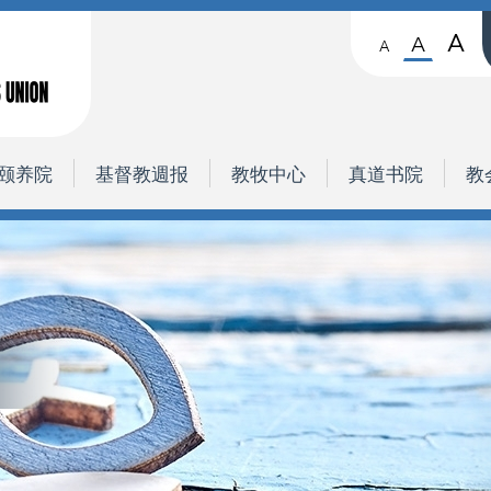
A
A
A
颐养院
基督教週报
教牧中心
真道书院
教