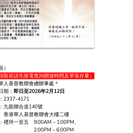
區）
領取前請先致電查詢
開放時間及單張存量
）
華人基督教聯會總辦事處＊
日期：
即日至2026年2月
12
日
2337-4171
：九龍聯合道140號
華人基督教聯會大樓二樓
禮拜一至五 9:00AM－1:00PM、
00PM－6:00PM