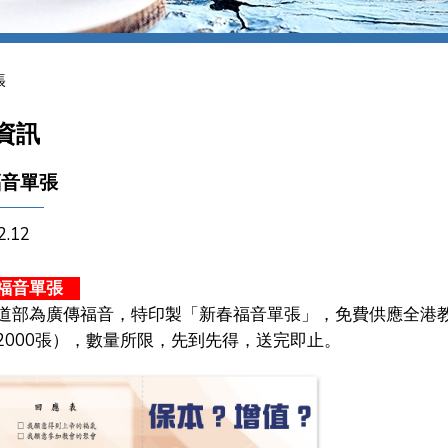
張
資訊
福音單張
2.12
福音單張
道部為廣傳福音，特印製「
新春福音單張」，免費供應全港
2000張），數量所限，先到先得，送完即止。