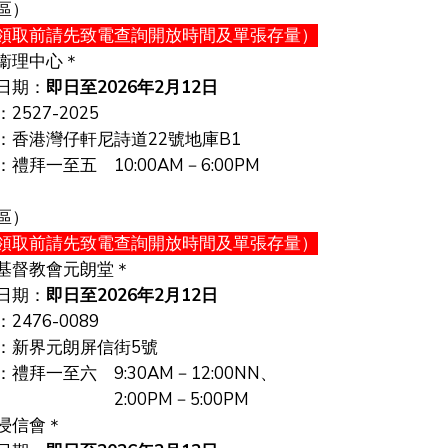
區）
領取前請先致電查詢
開放時間及單張存量
）
衞理中心＊
日期：
即日至2026年2月12日
527-2025
香港灣仔軒尼詩道22號地庫B1
拜一至五 10:00AM－6:00PM
區）
領取前請先致電查詢
開放時間及單張存量
）
基督教會元朗堂＊
日期：
即日至2026年2月12日
476-0089
新界元朗屏信街5號
拜一至六 9:30AM－12:00NN、
00PM－5:00PM
浸信會
＊