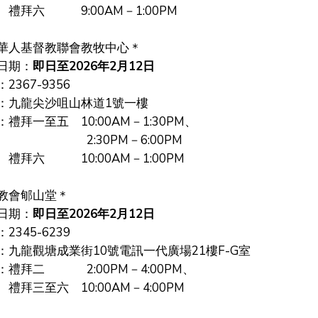
 9:00AM－1:00PM
華人基督教聯會教牧中心＊
日期：
即日至2026年2月12日
367-9356
九龍尖沙咀山林道1號一樓
拜一至五 10:00AM－1:30PM、
30PM－6:00PM
 10:00AM－1:00PM
教會郇山堂
＊
日期：
即日至2026年2月12日
：
2345-6239
：九龍
觀塘成業街10號電訊一代廣場21樓F-G室
禮拜二 2:00PM－4:00PM、
三至六 10
:00AM－4:00PM