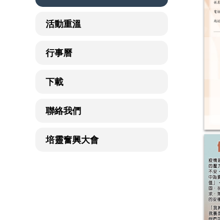
活動重溫
行事曆
下載
聯絡我們
培靈奮興大會