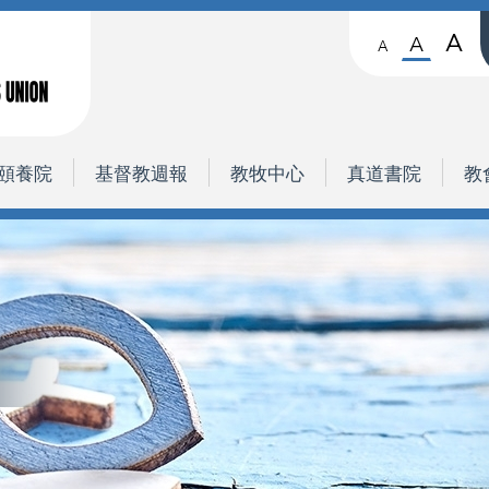
A
A
A
頤養院
基督教週報
教牧中心
真道書院
教