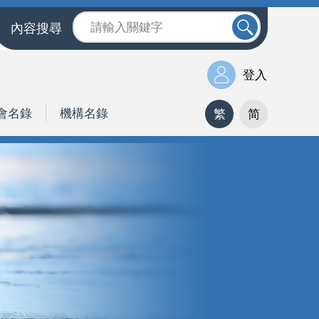
內容搜尋
登入
會名錄
機構名錄
繁
简