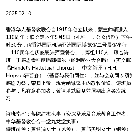
2025.02.10
香港华人基督教联会自1915年创立以来，蒙主帅领进入
110周年；联会定本年5月5日（礼拜一，公众假期）下午
时30分，假香港国际机场亚洲国际博览馆二号展馆举行
「110周年会庆感恩崇拜暨餐会」，筹组110人「联合诗
班」于感恩崇拜献唱韩德尔〈哈利路亚大合唱〉（英文献
唱Handel's Hallelujah chorus）、中文新译（H.H.
Hopson霍普森）〈基督与我们同住〉，並与会众同以颂
感恩为祭，荣归上帝。现专函诚邀主内教牧传道、诗班员
参与，凡有意参加者，敬请填就回条並届期出席各次练
习：
诗班指挥：蒋陈红梅执事
（资深圣乐及音乐教育工作者、
中华基督教会合一堂九龙堂执事）
诗班司琴：黄健羭女士（风琴）、黄邝美明女士（钢琴）