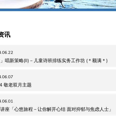
资讯
.06.22
」唱新策略(II)－儿童诗班排练实务工作坊 (＊额满＊)
.06.07
24 敬老双月主题
.06.01
题讲座「心悠旅程－让你解开心结 面对抑郁与焦虑人士」