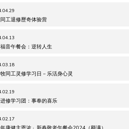
.04.29
牧同工退修歷奇体验营
.04.13
女福音午餐会：逆转人生
.03.18
教牧同工灵修学习日－乐活身心灵
.02.19
事进修学习团：事奉的喜乐
.02.17
年康健主恩浓」新春敬老午餐会2024（额满）