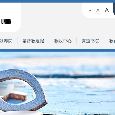
A
A
A
颐养院
基督教週报
教牧中心
真道书院
教