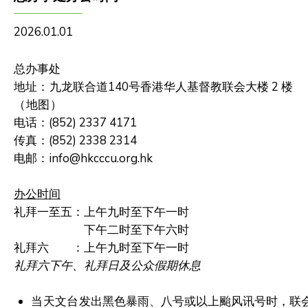
2026.01.01
总办事处
地址：
九龙联合道140号香港华人基督教联会大楼 2 楼
（
地图
）
电话：(852) 2337 4171
传真：(852) 2338 2314
电邮：
info@hkcccu.org.hk
办公时间
礼拜一至五：上午九时至下午一时
下午二时至下午六时
礼拜六 ：上午九时至下午一时
礼拜六下午、礼拜日及公众假期休息
当
天文台
发出黑色暴雨、八号或以上颱风讯号时，联