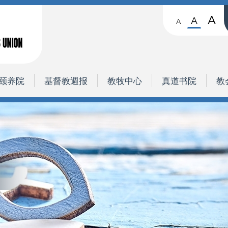
A
A
A
颐养院
基督教週报
教牧中心
真道书院
教