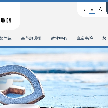
A
A
A
颐养院
基督教週报
教牧中心
真道书院
教