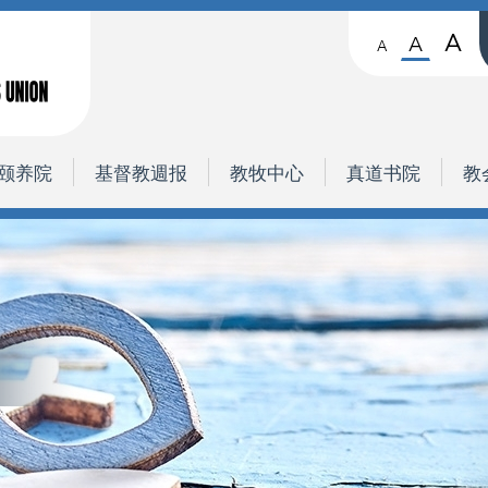
A
A
A
颐养院
基督教週报
教牧中心
真道书院
教