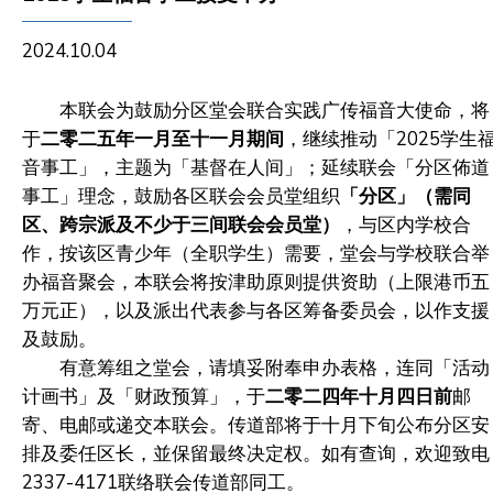
2024.10.04
本联会为鼓励分区堂会联合实践广传福音大使命，将
于
二零二五年一月至十一月期间
，继续推动「2025学生
音事工」，主题为「基督在人间」；延续联会「分区佈道
事工」理念，鼓励各区联会会员堂组织
「分区」
（需同
区、跨宗派及不少于三间联会会员堂）
，与区内学校合
作，按该区青少年（全职学生）需要，堂会与学校联合举
办福音聚会，本联会将按津助原则提供资助（上限港币五
万元正），以及派出代表参与各区筹备委员会，以作支援
及鼓励。
有意筹组之堂会，请填妥附奉申办表格，连同「活动
计画书」及「财政预算」，于
二零二四年十月四日前
邮
寄、电邮或递交本联会。传道部将于十月下旬公布分区安
排及委任区长，並保留最终决定权。如有查询，欢迎致电
2337-4171联络联会传道部同工。