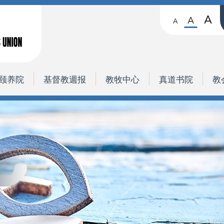
A
A
A
颐养院
基督教週报
教牧中心
真道书院
教