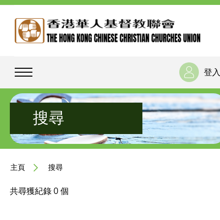
登
搜尋
主頁
搜尋
共尋獲紀錄 0 個