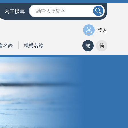
內容搜尋
登入
會名錄
機構名錄
繁
简