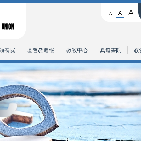
A
A
A
頤養院
基督教週報
教牧中心
真道書院
教