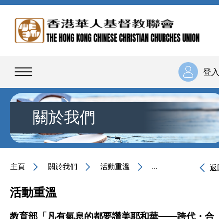
登
關於我們
主頁
關於我們
活動重溫
教育部「凡有氣息的
返
活動重溫
教育部「凡有氣息的都要讚美耶和華——跨代・合