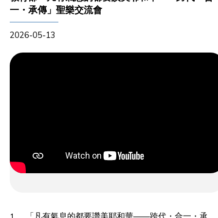
一・承傳」聖樂交流會
2026-05-13
「凡有氣息的都要讚美耶和華——跨代・合一・承
1.