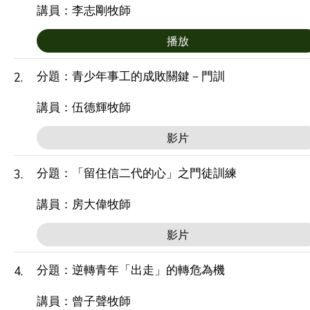
講員：李志剛牧師
播放
分題：青少年事工的成敗關鍵－門訓
2.
講員：伍德輝牧師
影片
分題：「留住信二代的心」之門徒訓練
3.
講員：房大偉牧師
影片
分題：逆轉青年「出走」的轉危為機
4.
講員：曾子聲牧師