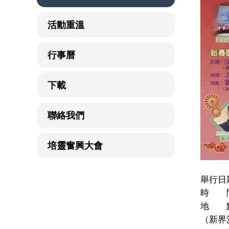
活動重溫
行事曆
下載
聯絡我們
培靈奮興大會
舉行日
時 間
地 點
（新界