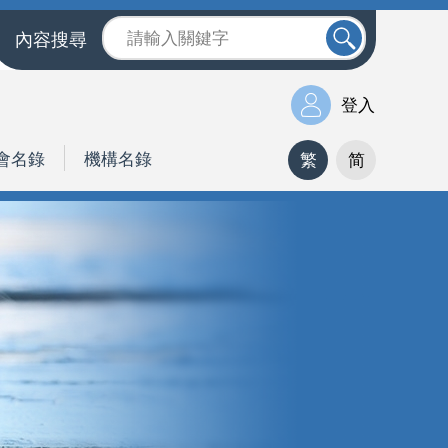
內容搜尋
登入
會名錄
機構名錄
繁
简