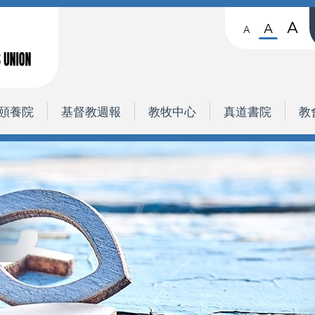
A
A
A
頤養院
基督教週報
教牧中心
真道書院
教