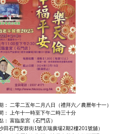
期： 二零二五年二月八日（禮拜六／農曆年十一）
： 上午十一時至下午二時三十分
： 富臨皇宮（石門店）
沙田石門安群街1號京瑞廣場2期2樓201號舖）