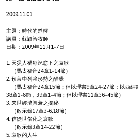
2009.11.01
主題：時代的甦醒
講員：蘇穎智牧師
日期：2009年11月1-7日
1. 天災人禍每況愈下之哀歌
（馬太福音24章1-14節）
2. 預言中列強形勢之醒覺
（馬太福音24章15節；但以理書9章24-27節；以西結
38章1-6節，39章1-4節；但以理書11章36-45節）
3. 末世經濟興衰之揭秘
（啟示錄17章3-6,18節）
4. 信徒世俗化之哀歌
（啟示錄3章14-22節）
5. 哀歌的人生