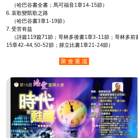
（哈巴谷書全書；馬可福音1章14-15節）
6. 哀歌變凱歌之路
（哈巴谷書3章1-19節）
7. 受苦有益
（詩篇119篇71節；哥林多後書1章3-11節；哥林多前
15章42-44, 50-52節；腓立比書1章21-24節）
聚 會 重 溫