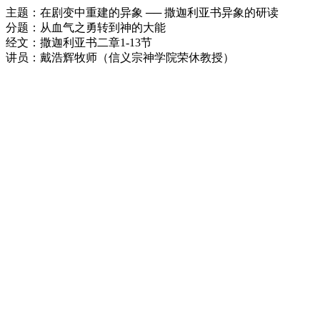
主题：在剧变中重建的异象 ── 撒迦利亚书异象的研读
分题：从血气之勇转到神的大能
经文：撒迦利亚书二章1-13节
讲员：戴浩辉牧师（信义宗神学院荣休教授）