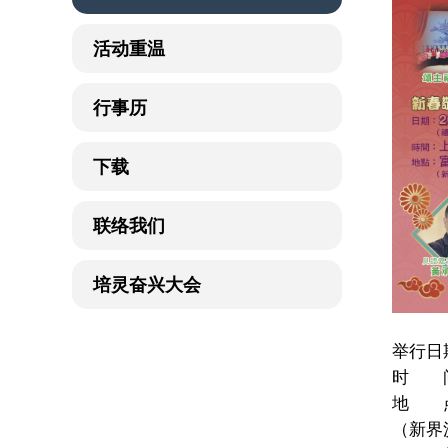
活动重温
行事历
下载
联络我们
培灵奋兴大会
举行日
时 间
地 点
（新界