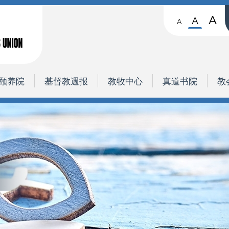
A
A
A
颐养院
基督教週报
教牧中心
真道书院
教