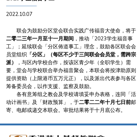
2022.10.07
联会为鼓励分区堂会联合实践广传福音大使命，将于
二零二三年一月至十一月期间
，推动「2023学生福音事
工」；延续联会「分区佈道事工」理念，鼓励各区联会会
员堂组织
「分区」
（每区不少于三间联会会员堂，需跨宗
派）
，与区内学校合作，按该区青少年（全职学生）需
要，堂会与学校联合举办福音聚会，本联会将按津助原则
提供资助（上限港币五万元正），以及派出代表参与各区
筹备委员会，以作支援、监察及鼓励。
各有意筹组之教会及学校请填妥申办表格，连同「活
动计画书」及「财政预算」，于
二零二二年十月七日前
邮
寄、电邮或递交本联会。审批结果将于十月底公布。