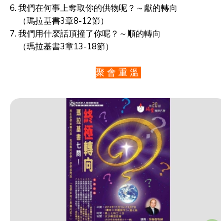
6. 我們在何事上奪取你的供物呢？～獻的轉向
（瑪拉基書3章8-12節）
7. 我們用什麼話頂撞了你呢？～順的轉向
（瑪拉基書3章13-18節）
聚 會 重 溫